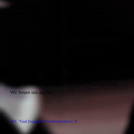
Herzlich Willkommen auf den Seiten des Amateur-
Tanzsport-Club “Graf Zeppelin” Friedrichshafen e.V.
Hier finden Sie nahezu alles, was es über das Tanzen beim
ATC zu erzählen gibt.
Angefangen von einem Porträt über uns, über Ihre
Ansprechpartner, die Möglichkeiten, Mitglied zu werden,
unsere Trainingsorte und Trainingszeiten, Ihre zukünftigen
Trainer, das Internationale Bodenseetanzfest, aktuelle
Veranstaltungen des ATC, Downloads sowie Links zur
weiten Welt des Amateur- und Profi-Tanzsports. Surfen Sie
einfach durch unsere Seiten.
Schreiben Sie uns, rufen Sie uns an oder kommen Sie am
besten direkt auf einen Besuch in unsere Trainingsräume.
Wir freuen uns auf Sie!
ATC "Graf Zeppelin" Friedrichshafen e. V.