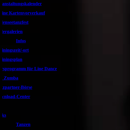
ranstaltungskalender
line Kartenvorverkauf
denseetanzfest
ldergalerien
Infos
ainingszeit/-ort
ainingsplan
rsprogramm für Line Dance
d Zumba
nzpartner-Börse
wnload-Center
nks
Tanzen