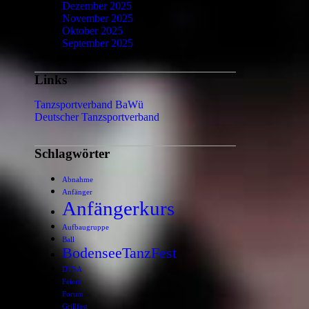
Dezember 2025
November 2025
Oktober 2025
September 2025
Links
Tanzsportverband BaWü
Deutscher Tanzsportverband
Schlagwörter
Abnahme
Anfänger
Anfängerkurs
Aufbaugruppe
Ball
BodenseeTanzFest
DTSA
Feiern
Forum
Grillfest