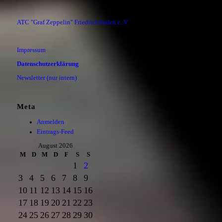
ATC "Graf Zeppelin" Friedrichshafen e. V.
Impressum
Datenschutzerklärung
Newsletter (nur intern)
Meta
Anmelden
Eintrags-Feed
August 2026
M
D
M
D
F
S
S
1
2
3
4
5
6
7
8
9
10
11
12
13
14
15
16
17
18
19
20
21
22
23
24
25
26
27
28
29
30