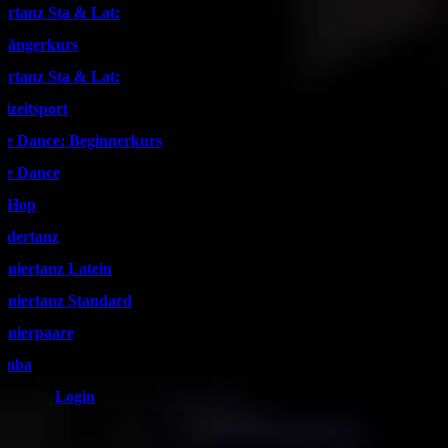
artanz Sta & Lat:
fängerkurs
artanz Sta & Lat:
eizeitsport
ne Dance: Beginnerkurs
ne Dance
pHop
ndertanz
rniertanz Latein
rniertanz Standard
rnierpaare
umba
Login