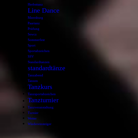
Herbsttanz
Line Dance
Meersburg
Paartanz
Prüfung
Sewcz
Sommerfest
Sport
Sportabzeichen
SSV
Standardtanzen
standardtänze
Tanzabend
Tanzen
Tanzkurs
Tanzsportabzeichen
Tanzturnier
Tanzveranstaltung
Turnier
Wetter
Wiedereinsteiger