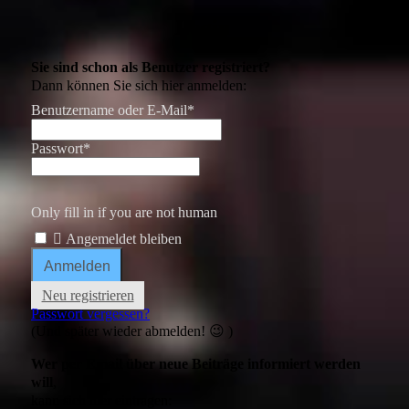
Login
Sie sind schon als Benutzer registriert?
Dann können Sie sich hier anmelden:
Benutzername oder E-Mail
*
Passwort
*
Only fill in if you are not human
Angemeldet bleiben
Neu registrieren
Passwort vergessen?
(Und später wieder abmelden! 😉 )
Wer per Email über neue Beiträge informiert werden
will
,
kann sich hier eintragen: