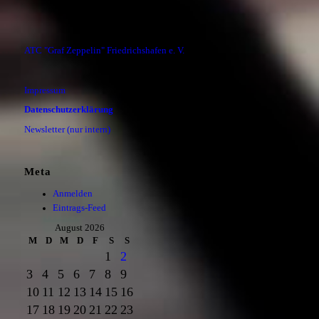
ATC "Graf Zeppelin" Friedrichshafen e. V.
Impressum
Datenschutzerklärung
Newsletter (nur intern)
Meta
Anmelden
Eintrags-Feed
August 2026
M
D
M
D
F
S
S
1
2
3
4
5
6
7
8
9
10
11
12
13
14
15
16
17
18
19
20
21
22
23