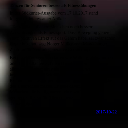
Tanzen für Senioren besser als Fitnessübungen
In der Südkurier-Ausgabe vom 17.10.2017 stand
folgender, interessanter Artikel:
“Tanzen hat auf ältere Menschen noch bessere
Auswirkungen als Fitnesssport. Dass Bewegung generell
einen positiven Effekt auf das Gehirn habe, sei zwar schon
länger bekannt, sagt Notger Müller vom Magdeburger
Zentrum für Neurodegenerative Erkrankungen.
Bei gleichförmigen Sportarten wie Walking, Schwimmen
oder Fahrradfahren auf dem Heimtrainer sei das Gehirn
allerdings weniger aktiv als beim Tanzen, wo man sich
immer wieder neue Schrittfolgen merken müsse. Es sei die
Kombination aus körperlicher und geistiger Aktivität, die
den Unterschied mache. Er gehe davon aus, dass
Menschen, die häufig tanzen, ein etwa 30 Prozent
geringeres Risiko für Altersdemenz haben als Nicht-
Tänzer. (dpa)”
2017-10-22