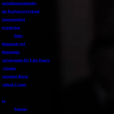
ranstaltungskalender
line Kartenvorverkauf
denseetanzfest
ldergalerien
Infos
ainingszeit/-ort
ainingsplan
rsprogramm für Line Dance
d Zumba
nzpartner-Börse
wnload-Center
nks
Tanzen