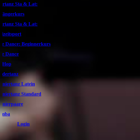
artanz Sta & Lat:
fängerkurs
artanz Sta & Lat:
eizeitsport
ne Dance: Beginnerkurs
ne Dance
pHop
ndertanz
rniertanz Latein
rniertanz Standard
rnierpaare
umba
Login