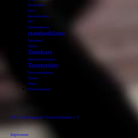
Sommerfest
Sport
Sportabzeichen
SSV
Standardtanzen
standardtänze
Tanzabend
Tanzen
Tanzkurs
Tanzsportabzeichen
Tanzturnier
Tanzveranstaltung
Turnier
Wetter
Wiedereinsteiger
ATC "Graf Zeppelin" Friedrichshafen e. V.
Impressum