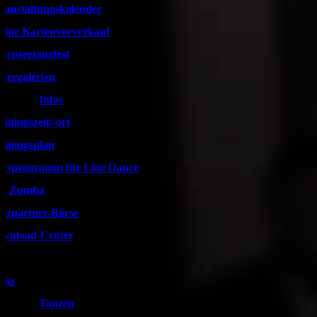
ranstaltungskalender
line Kartenvorverkauf
denseetanzfest
ldergalerien
Infos
ainingszeit/-ort
ainingsplan
rsprogramm für Line Dance
d Zumba
nzpartner-Börse
wnload-Center
nks
Tanzen