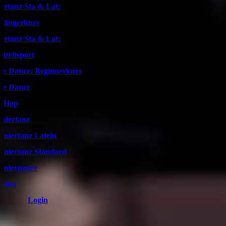
artanz Sta & Lat:
fängerkurs
artanz Sta & Lat:
eizeitsport
ne Dance: Beginnerkurs
ne Dance
pHop
ndertanz
rniertanz Latein
rniertanz Standard
rnierpaare
umba
Login