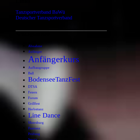
Links
Tanzsportverband BaWü
Deutscher Tanzsportverband
Schlagwörter
Abnahme
Anfänger
Anfängerkurs
Aufbaugruppe
Ball
BodenseeTanzFest
DTSA
Feiern
Forum
Grillfest
Herbsttanz
Line Dance
Meersburg
Paartanz
Prüfung
Sewcz