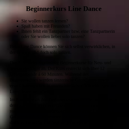
Beginnerkurs Line Dance
Sie wollen tanzen lernen?
Spaß haben mit Freunden?
Ihnen fehlt ein Tanzpartner bzw. eine Tanzpartnerin
oder Sie wollen lieber solo tanzen?
Beim Line Dance können Sie sich selbst verwirklichen, in
der Gruppe und doch solo tanzen.
Der ATC bietet regelmäßig Beginnerkurse für Neu- und
Wiedereinsteiger an. Der Kurs erstreckt sich über 12
Übungsabende á 60 Minuten. Während des
Beginnerkurses werden tänzerische Grundlagen sowie
erste Choreografien in unterschiedlichen Stilrichtungen des
Line Dance vermittelt.
Im Anschluss an den Beginnerkurs sollen die Teilnehmer in
der Lage sein, bei entsprechendem Interesse an den
regelmäßigen Übungsabenden der etablierten Line Dance
Gruppe des ATC teilnehmen zu können. Die Entscheidung
dafür ist freiwillig und liegt bei jedem/jeder Teilnehmer/in
selbst.