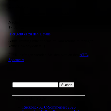
Übrigens …
Tanzen lernen kann wirklich
(fast)
jeder!
Nächster Beginnerkurs:
Dienstag, 29. September 2026,
17:30 Uhr
Hier geht es zu den Details.
(Zum Training bitte “normale” Tanzschuhe mitbringen,
keine Cowboy-Stiefel.)
Für Rückfragen wenden Sie sich bitte an den
ATC-
Sportwart
.
Suchen
nach:
Neueste Beiträge
Rückblick ATC-Sommerfest 2026