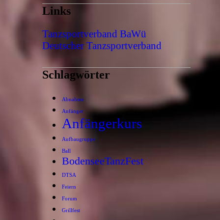
Links
Tanzsportverband BaWü
Deutscher Tanzsportverband
Schlagwörter
Abnahme
Anfänger
Anfängerkurs
Aufbaugruppe
Ball
BodenseeTanzFest
DTSA
Feiern
Forum
Grillfest