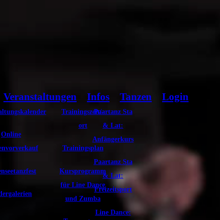
Veranstaltungen
Infos
Tanzen
Login
altungskalender
Trainingszeit/-
Paartanz Sta
ort
& Lat:
Online
Anfängerkurs
envorverkauf
Trainingsplan
Paartanz Sta
nseetanzfest
Kursprogramm
& Lat:
für Line Dance
Freizeitsport
dergalerien
und Zumba
Line Dance: