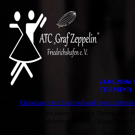
ATC Graf Zeppelin FN
24.03.2026:
TERMIN!)
Einladung vom Stadtverband Sporttreibender
Wetter ist bei jedem Sport ein Thema! Aber fi
gibt kein schlechtes Wetter“ – diesen Spruch
Sport?