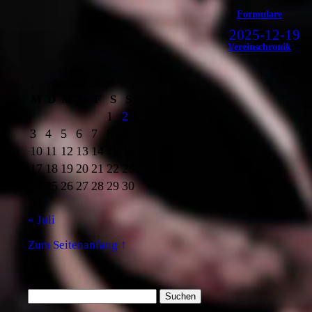
Formulare
2025-12-19
Vereinschronik
August 2026
M
D
M
D
F
S
S
1
2
3
4
5
6
7
8
9
10
11
12
13
14
15
16
17
18
19
20
21
22
23
24
25
26
27
28
29
30
31
« Juli
Zum Seitenanfang ↑
Suchen
nach: