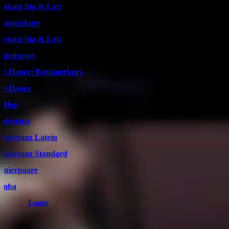
artanz Sta & Lat:
fängerkurs
artanz Sta & Lat:
eizeitsport
ne Dance: Beginnerkurs
ne Dance
pHop
ndertanz
rniertanz Latein
rniertanz Standard
rnierpaare
umba
Login