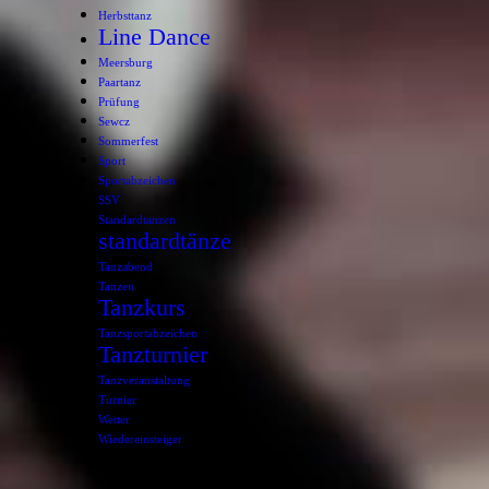
Herbsttanz
Line Dance
Meersburg
Paartanz
Prüfung
Sewcz
Sommerfest
Sport
Sportabzeichen
SSV
Standardtanzen
standardtänze
Tanzabend
Tanzen
Tanzkurs
Tanzsportabzeichen
Tanzturnier
Tanzveranstaltung
Turnier
Wetter
Wiedereinsteiger