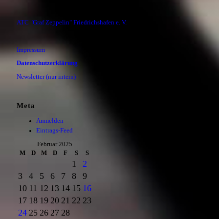
ATC "Graf Zeppelin" Friedrichshafen e. V.
Impressum
Datenschutzerklärung
Newsletter (nur intern)
Meta
Anmelden
Eintrags-Feed
Februar 2025
M
D
M
D
F
S
S
1
2
3
4
5
6
7
8
9
10
11
12
13
14
15
16
17
18
19
20
21
22
23
24
25
26
27
28