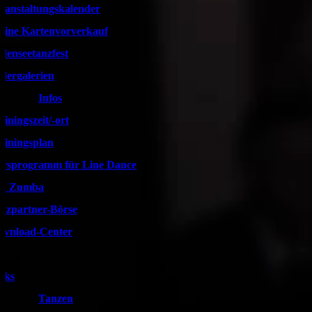
ranstaltungskalender
line Kartenvorverkauf
denseetanzfest
ldergalerien
Infos
ainingszeit/-ort
ainingsplan
rsprogramm für Line Dance
d Zumba
nzpartner-Börse
wnload-Center
nks
Tanzen