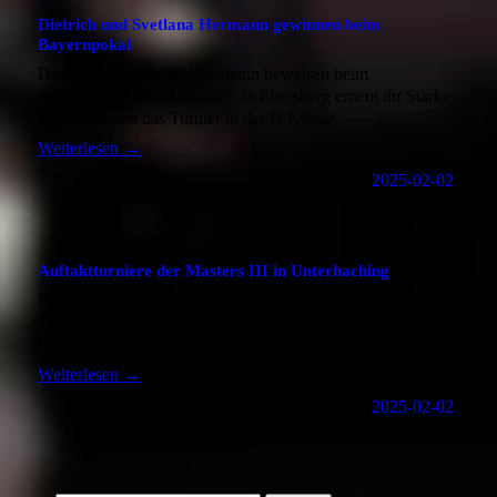
Dietrich und Svetlana Hermann gewinnen beim
Bayernpokal
Dietrich und Svetlana Hermann beweisen beim
Bayernpokal am 26.01.2025 in Ebersberg erneut ihr Stärke
und gewinnen das Turnier in der B-Klasse.
Weiterlesen
→
2025-02-02
Auftaktturniere der Masters III in Unterhaching
Das erste Turnier des Jahres fand für die ATC-Standard-
Paare der Altersgruppe Masters III am 25.01.2025 in
Unterhaching statt.
Weiterlesen
→
2025-02-02