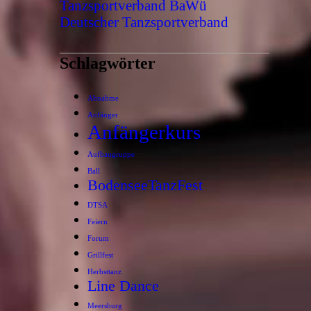
Tanzsportverband BaWü
Deutscher Tanzsportverband
Schlagwörter
Abnahme
Anfänger
Anfängerkurs
Aufbaugruppe
Ball
BodenseeTanzFest
DTSA
Feiern
Forum
Grillfest
Herbsttanz
Line Dance
Meersburg