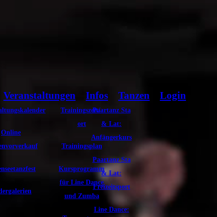
Veranstaltungen
Infos
Tanzen
Login
altungskalender
Trainingszeit/-
Paartanz Sta
ort
& Lat:
Online
Anfängerkurs
envorverkauf
Trainingsplan
Paartanz Sta
nseetanzfest
Kursprogramm
& Lat:
für Line Dance
Freizeitsport
dergalerien
und Zumba
Line Dance: