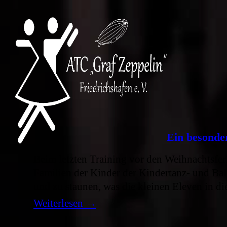
ATC Graf Zeppelin FN
Ein besonde
Beim letzten Training vor den Weihnachtsfe
Familien der Kinder der Kindertanz- und Bal
und zu staunen, was die kleinen Eleven in die
Weiterlesen
→