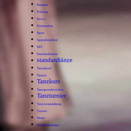
Paartanz
Prüfung
Sewcz
Sommerfest
Sport
Sportabzeichen
SSV
Standardtanzen
standardtänze
Tanzabend
Tanzen
Tanzkurs
Tanzsportabzeichen
Tanzturnier
Tanzveranstaltung
Turnier
Wetter
Wiedereinsteiger