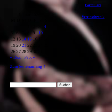
Formulare
Januar 2026
Vereinschronik
M
D
M
D
F
S
S
1
2
3
4
5
6
7
8
9
10
11
12
13
14
15
16
17
18
19
20
21
22
23
24
25
26
27
28
29
30
31
« Dez.
Feb. »
Zum Seitenanfang ↑
Suchen
nach: